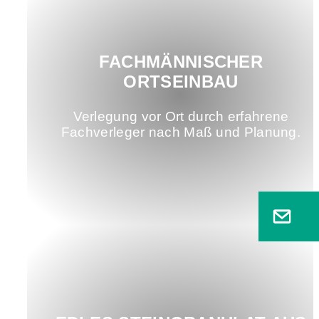
FACHMÄNNISCHER
ORTSEINBAU
Verlegung vor Ort durch erfahrene
Fachverleger nach Maß und Planung.