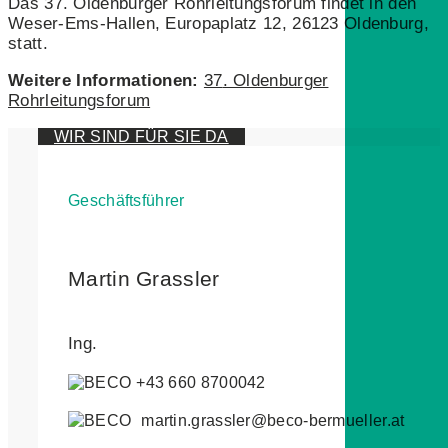
Das 37. Oldenburger Rohrleitungsforum findet in den
Weser-Ems-Hallen, Europaplatz 12, 26123 Oldenburg,
statt.
Weitere Informationen:
37
. Oldenburger
Rohrleitungsforum
WIR SIND FÜR SIE DA
Geschäftsführer
Martin Grassler
Ing.
+43 660 8700042
martin.grassler@beco-bermueller.at