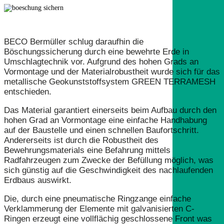
BECO Bermüller schlug daraufhin die
Böschungssicherung durch eine bewehrte Erde in
Umschlagtechnik vor. Aufgrund des hohen Grads an
Vormontage und der Materialrobustheit wurde sich für das
metallische Geokunststoffsystem GREEN TERRAMESH
entschieden.
Das Material garantiert einerseits beim Aufbau durch den
hohen Grad an Vormontage eine einfache Handhabung
auf der Baustelle und einen schnellen Baufortschritt.
Andererseits ist durch die Robustheit des
Bewehrungsmaterials eine Befahrung mittels
Radfahrzeugen zum Zwecke der Befüllung möglich, was
sich günstig auf die Geschwindigkeit des nachlaufenden
Erdbaus auswirkt.
Die, durch eine pneumatische Ringzange einfache
Verklammerung der Elemente mit galvanisierten C-
Ringen erzeugt eine vollflächig geschlossene Front was