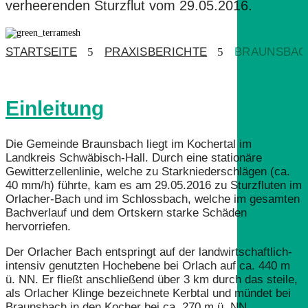
verheerenden Sturzflut vom 29.05.2016.
STARTSEITE
5
PRAXISBERICHTE
5
BRAUNSBAC
Einleitung
Die Gemeinde Braunsbach liegt im Kochertal im
Landkreis Schwäbisch-Hall. Durch eine stationäre
Gewitterzellenlinie, welche zu Starkniederschlägen (ca.
40 mm/h) führte, kam es am 29.05.2016 zu Sturzfluten im
Orlacher-Bach und im Schlossbach, welche im gesamten
Bachverlauf und dem Ortskern starke Schäden
hervorriefen.
Der Orlacher Bach entspringt auf der landwirtschaftlich-
intensiv genutzten Hochebene bei Orlach auf ca. 440 m
ü. NN. Er fließt anschließend über 3 km durch das steile,
als Orlacher Klinge bezeichnete Kerbtal und mündet bei
Braunsbach in den Kocher bei ca. 270 m ü. NN.