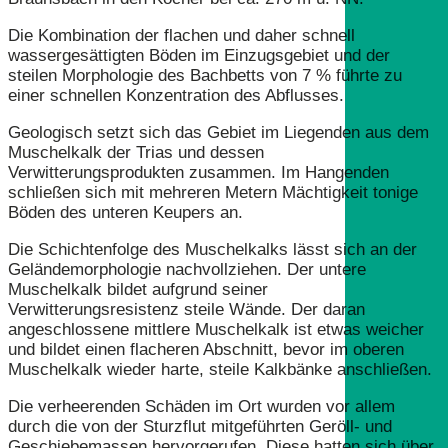
Die Kombination der flachen und daher schnell
wassergesättigten Böden im Einzugsgebiet und der
steilen Morphologie des Bachbetts von 7 % führte zu
einer schnellen Konzentration des Abflusses.
Geologisch setzt sich das Gebiet im Liegenden aus dem
Muschelkalk der Trias und dessen
Verwitterungsprodukten zusammen. Im Hangenden
schließen sich mit mehreren Metern Mächtigkeit tonige
Böden des unteren Keupers an.
Die Schichtenfolge des Muschelkalks lässt sich an der
Geländemorphologie nachvollziehen. Der untere
Muschelkalk bildet aufgrund seiner
Verwitterungsresistenz steile Wände. Der daran
angeschlossene mittlere Muschelkalk ist etwas weicher
und bildet einen flacheren Abschnitt, bevor im oberen
Muschelkalk wieder harte, steile Kalkbänke anschließen.
Die verheerenden Schäden im Ort wurden vor allem
durch die von der Sturzflut mitgeführten Geröll- und
Geschiebemassen hervorgerufen. Diese hatten sich über