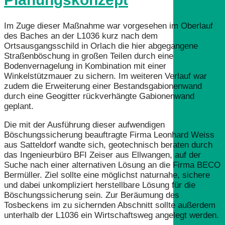
Im Zuge dieser Maßnahme war vorgesehen im Oberlauf
des Baches an der L1036 kurz nach dem
Ortsausgangsschild in Orlach die hier abgegangene
Straßenböschung in großen Teilen durch eine
Bodenvernagelung in Kombination mit einer
Winkelstützmauer zu sichern. Im weiteren Verlauf war
zudem die Erweiterung einer Bestandsgabionenwand
durch eine Geogitter rückverhängte Gabionenwand
geplant.
Die mit der Ausführung dieser aufwendigen
Böschungssicherung beauftragte Firma Leonhard Weiss
aus Satteldorf wandte sich, geotechnisch beraten durch
das Ingenieurbüro BFI Zeiser aus Ellwangen, auf der
Suche nach einer alternativen Lösung an die Firma BECO
Bermüller. Ziel sollte eine möglichst naturnahe, sichere
und dabei unkompliziert herstellbare Lösung für die
Böschungssicherung sein. Zur Beräumung des
Tosbeckens im zu sichernden Abschnitt sollte außerdem
unterhalb der L1036 ein Wirtschaftsweg angelegt werden.