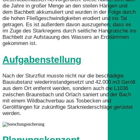
die Jahre in großer Menge an den steilen Hängen und
dem Bachbett akkumuliert und wurden in der Folge durch
die hohen Fließgeschwindigkeiten erodiert und ins Tal
getragen. Es ist außerdem davon auszugehen, dass es
im Zuge des Starkregens durch seitliche Hangrutsche ins
Bachbett zur Aufstauung des Wassers an Erddämmen
gekommen ist.
Aufgabenstellung
Nach der Sturzflut musste nicht nur die beschädigte
Bausubstanz wiederinstandgesetzt und 42.000 m3 Geröll
aus dem Ort entfernt werden, sondern auch die L1036
zwischen Braunsbach und Orlach saniert und der Bach
mit einem Wildbachverbau aus Tosbecken und
Geröllfängen für zukünftige Starkniederschläge gerüstet
werden.
Planungskonzept