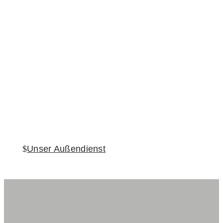
08.45 Uhr
Projekt-Guides on Tour
Unser Außendienst