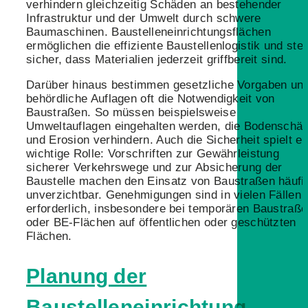
verhindern gleichzeitig Schäden an bestehender
Infrastruktur und der Umwelt durch schwere
Baumaschinen. Baustelleneinrichtungsflächen
ermöglichen die effiziente Baustellenlogistik und stel
sicher, dass Materialien jederzeit griffbereit sind.
Darüber hinaus bestimmen gesetzliche Vorgaben un
behördliche Auflagen oft die Notwendigkeit von
Baustraßen. So müssen beispielsweise
Umweltauflagen eingehalten werden, die Bodenschä
und Erosion verhindern. Auch die Sicherheit spielt ei
wichtige Rolle: Vorschriften zur Gewährleistung
sicherer Verkehrswege und zur Absicherung der
Baustelle machen den Einsatz von Baustraßen häufi
unverzichtbar. Genehmigungen sind in vielen Fällen
erforderlich, insbesondere bei temporären Baustraß
oder BE-Flächen auf öffentlichen oder geschützten
Flächen.
Planung der
Baustelleneinrichtung