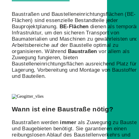
Baustraßen und Baustelleneinrichtungsflächen (BE-
Flächen) sind essenzielle Bestandteile jeder
Bauprojektplanung.
BE-Flächen
dienen als temporär
Infrastruktur, um den sicheren Transport von
Baumaterialien und Maschinen zu gewährleisten und
Arbeitsbereiche auf der Baustelle optimal zu
organisieren. Während
Baustraßen
vor allem als
Zuwegung fungieren, bieten
Baustelleneinrichtungsflächen ausreichend Platz für 
Lagerung, Vorbereitung und Montage von Baustoffen
und Bauteilen.
Wann ist eine Baustraße nötig?
Baustraßen werden
immer
als Zuwegung zu Baustel
und Baugebieten benötigt. Sie garantieren einen
reibungslosen Ablauf des Baustellenverkehrs und