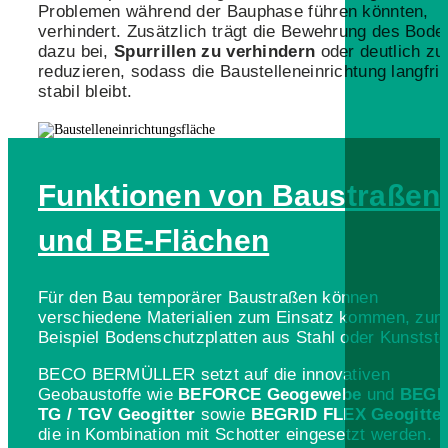
Problemen während der Bauphase führen könnten,
verhindert.
Zusätzlich trägt die Bewehrung des Bode
dazu bei,
Spurrillen zu verhindern
oder deutlich zu
reduzieren, sodass die Baustelleneinrichtung langfris
stabil bleibt.
Funktionen von Baustraßen
und BE-Flächen
Für den Bau temporärer Baustraßen können
verschiedene Materialien zum Einsatz kommen, zu
Beispiel Bodenschutzplatten aus Stahl oder Kunststo
BECO BERMÜLLER setzt auf die innovativen
Geobaustoffe wie
BEFORCE Geogewebe
und
BEGR
TG / TGV Geogitter
sowie
BEGRID FLEX Geogitte
die in Kombination mit Schotter eingesetzt werden.