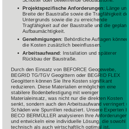
Schotter oder bewehrende Geobaustoffe.
Projektspezifische Anforderungen
: Länge un
Breite der Baustraße sowie die Tragfähigkeit de
Untergrunds sowie die zu erreichende
Tragfähigkeit auf der Baustraße und die geplant
Aufbaumächtigkeit.
Genehmigungen
: Behördliche Auflagen können
die Kosten zusätzlich beeinflussen.
Arbeitsaufwand
: Installation und späterer
Rückbau der Baustraße.
Durch den Einsatz von BEFORCE Geogewebe,
BEGRID TG/TGV Geogittern oder BEGRID FLEX
Geogittern können Sie Ihre Kosten signifikant
reduzieren. Diese Materialien ermöglichen eine
stabilere Bodenbefestigung mit weniger
Materialeinsatz, was nicht nur die direkten Kosten
senkt, sondern auch den Arbeitsaufwand verringert 
Schäden wie Spurrillen reduziert. Unsere Experten b
BECO BERMÜLLER analysieren Ihre Anforderungen
und entwickeln eine individuelle Lösung, die sowohl
technisch als auch wirtschaftlich optimal ist.