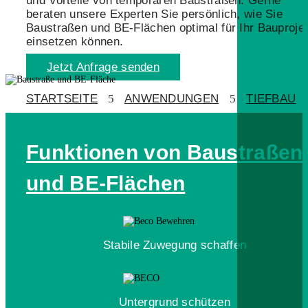
und Vorteile von temporären Baustraßen. Gerne
beraten unsere Experten Sie persönlich, wie Sie
Baustraßen und BE-Flächen optimal für Ihr Bauproje
einsetzen können.
Jetzt Anfrage senden
STARTSEITE
5
ANWENDUNGEN
5
TIEFBAU
Funktionen von Baustraßen
und BE-Flächen
Stabile Zuwegung schaffen
Untergrund schützen