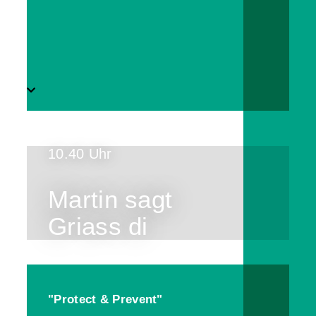
10.40 Uhr
Martin sagt
Griass di
"Protect & Prevent"