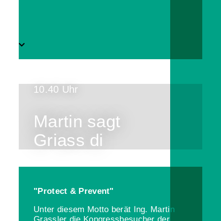
10.40 Uhr
Martin sagt
Griass di
"Protect & Prevent"
Unter diesem Motto berät Ing. Martin
Grassler die Kongressbesucher der