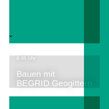
8.05 Uhr
Bauen mit
BEGRID Geogittern