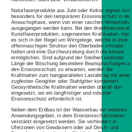
Naturfaserprodukte aus Jute oder Kokos eignen sich
besonders für den temporären Erosionsschutz in der
Anwuchsphase, wenn von einer raschen Verwurzelu
ausgegangen werden kann. Bei den dreidimensional
Kunstfaserprodukten, sogenannten Krallmatten, hand
es sich in der Regel um Wirrgelege, welche in ihrer
offenmaschigen Struktur den Oberboden ortstabil
halten und eine Durchwurzelung durch die Ansaat
ermöglichen. Sind aufgrund der Steilheit und/oder
Länge der Böschung besondere Beanspruchungen a
den Erosionsschutz zu erwarten, werden die
Krallmatten zum hangparallelen Lastabtrag mit eine
zugfesten Geogitter oder Stahlgitter kombiniert.
Geosynthetische Krallmatten werden überall dort
eingesetzt, wo ein langfristiger und robuster
Erosionsschutz erforderlich ist.
Neben dem Erdbau ist der Wasserbau ein weiteres
Anwendungsgebiet, in dem Erosionsschutzmatten
verstärkt eingesetzt werden. Sie verhindern in
Uferzonen von Gewässern oder auf Deich- und