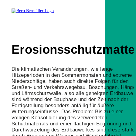
Erosionsschutzmatte
Die klimatischen Veränderungen, wie lange
Hitzeperioden in den Sommermonaten und extreme
Niederschläge, haben auch direkte Folgen für den
Straßen- und Verkehrswegebau. Böschungen, Hänge
und Lärmschutzwälle, also alle geneigten Erdbauwer
sind während der Bauphase und der Zeit nach der
Fertigstellung besonders anfällig für äußere
Witterungseinflüsse. Das Problem: Bis zu einer
völligen Konsolidierung des verwendeten
Schüttmaterials und einer flächigen Begrünung und
Durchwurzelung des Erdbauwerkes sind diese stark
durch Erosion von Wasser und Wind gefährdet.